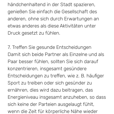
händchenhaltend in der Stadt spazieren,
genießen Sie einfach die Gesellschaft des
anderen, ohne sich durch Erwartungen an
etwas anderes als diese Aktivitäten unter
Druck gesetzt zu fühlen.
7. Treffen Sie gesunde Entscheidungen
Damit sich beide Partner als Einzelne und als
Paar besser fühlen, sollten Sie sich darauf
konzentrieren, insgesamt gesündere
Entscheidungen zu treffen, wie z. B. häufiger
Sport zu treiben oder sich gesünder zu
ernähren, dies wird dazu beitragen, das
Energieniveau insgesamt anzuheben, so dass
sich keine der Parteien ausgelaugt fühlt,
wenn die Zeit für körperliche Nähe wieder