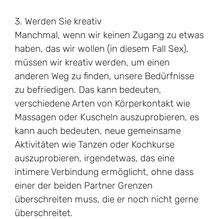
3. Werden Sie kreativ
Manchmal, wenn wir keinen Zugang zu etwas
haben, das wir wollen (in diesem Fall Sex),
müssen wir kreativ werden, um einen
anderen Weg zu finden, unsere Bedürfnisse
zu befriedigen. Das kann bedeuten,
verschiedene Arten von Körperkontakt wie
Massagen oder Kuscheln auszuprobieren, es
kann auch bedeuten, neue gemeinsame
Aktivitäten wie Tanzen oder Kochkurse
auszuprobieren, irgendetwas, das eine
intimere Verbindung ermöglicht, ohne dass
einer der beiden Partner Grenzen
überschreiten muss, die er noch nicht gerne
überschreitet.