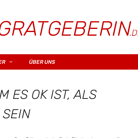
ER
ÜBER UNS
 ES OK IST, ALS
 SEIN