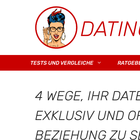
Zum
Inhalt
springen
TESTS UND VERGLEICHE
RATGEB
4 WEGE, IHR DAT
EXKLUSIV UND OF
BEZIEHUNG ZU S